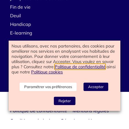
Fin de vie
Deuil
Handicap
E-learning
Nous utilisons, avec nos partenaires, des cookies pour
améliorer nos services en analysant vos habitudes de
Besoin d’aide
navigation. Pour donner votre consentement à leur
utilisation, cliquez sur Accepter. Vous voulez en savoir
Contactez-nous
plus ? Consultez notre
Politique de confidentialité
ainsi
que notre
Politique cookies
Paramétrer vos préférences
Accepter
www.happyend.life 2025
Rejeter
Politique de confidentialité
Mentions légales
Conditions générales
Gérer les cookies