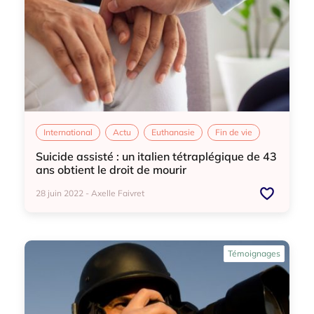
International
Actu
Euthanasie
Fin de vie
Suicide assisté : un italien tétraplégique de 43
ans obtient le droit de mourir
28 juin 2022 - Axelle Faivret
International
Actu
Euthanasie
Fin de vie
Témoignages