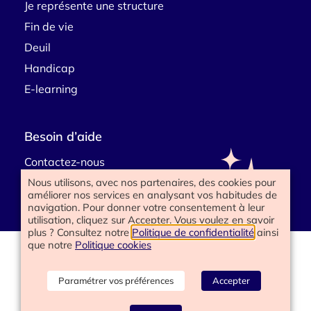
Je représente une structure
Fin de vie
Deuil
Handicap
E-learning
Besoin d’aide
Contactez-nous
Nous utilisons, avec nos partenaires, des cookies pour
améliorer nos services en analysant vos habitudes de
navigation. Pour donner votre consentement à leur
utilisation, cliquez sur Accepter. Vous voulez en savoir
plus ? Consultez notre
Politique de confidentialité
ainsi
que notre
Politique cookies
www.happyend.life 2025
Politique de confidentialité
Mentions légales
Paramétrer vos préférences
Accepter
Conditions générales
Gérer les cookies