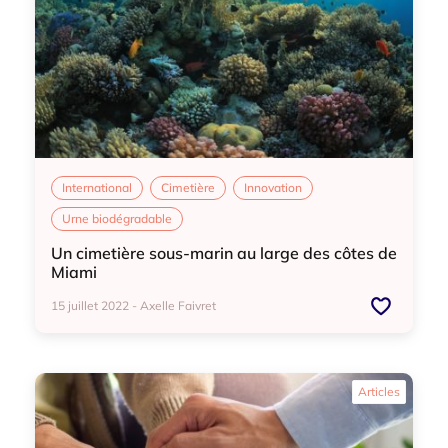
International
Cimetière
Innovation
Urne biodégradable
Un cimetière sous-marin au large des côtes de
Miami
15 juillet 2022 - Axelle Faivret
International
Cimetière
Innovation
Articles
Urne biodégradable