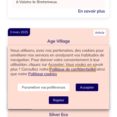
à Voisins-le-Bretonneux.
En savoir plus
3 mars 2025
Article
Age Village
Nous utilisons, avec nos partenaires, des cookies pour
améliorer nos services en analysant vos habitudes de
navigation. Pour donner votre consentement à leur
Age Village met en lumière Happy End, lauréats
utilisation, cliquez sur Accepter. Vous voulez en savoir
du Prix Innover Sans Tabous, qui vise à mieux
plus ? Consultez notre
Politique de confidentialité
ainsi
vivre la mort et le deuil en levant les tabous liés au
que notre
Politique cookies
vieillissement.
En savoir plus
Paramétrer vos préférences
Accepter
Rejeter
28 février 2025
Article
Silver Eco