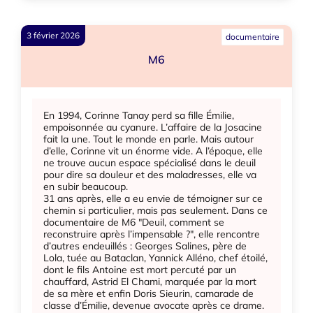
3 février 2026
documentaire
M6
En 1994, Corinne Tanay perd sa fille Émilie,
empoisonnée au cyanure. L’affaire de la Josacine
fait la une. Tout le monde en parle. Mais autour
d’elle, Corinne vit un énorme vide. A l’époque, elle
ne trouve aucun espace spécialisé dans le deuil
pour dire sa douleur et des maladresses, elle va
en subir beaucoup.
31 ans après, elle a eu envie de témoigner sur ce
chemin si particulier, mais pas seulement. Dans ce
documentaire de M6 "Deuil, comment se
reconstruire après l’impensable ?", elle rencontre
d’autres endeuillés : Georges Salines, père de
Lola, tuée au Bataclan, Yannick Alléno, chef étoilé,
dont le fils Antoine est mort percuté par un
chauffard, Astrid El Chami, marquée par la mort
de sa mère et enfin Doris Sieurin, camarade de
classe d’Émilie, devenue avocate après ce drame.