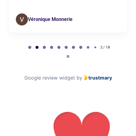
Véronique Monnerie
Page 2 of 18
2 / 18
Google review widget
by
trustmary