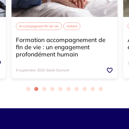
Accompagnant fin de vie
Aidant
Anticipation fin de vie
Doula de fin de vie
Formation accompagnement de
Fin de vie
Formation
Soins palliatifs
fin de vie : un engagement
profondément humain
9 septembre 2025
Sarah Dumont