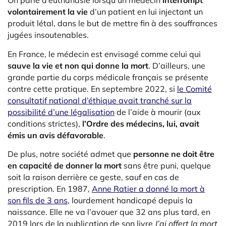
On parle d’euthanasie lorsqu’un médecin
interrompt
volontairement la vie
d’un patient en lui injectant un
produit létal, dans le but de mettre fin à des souffrances
jugées insoutenables.
En France, le médecin est envisagé comme celui qui
sauve la vie et non qui donne la mort
. D’ailleurs, une
grande partie du corps médicale français se présente
contre cette pratique. En septembre 2022, si
le Comité
consultatif national d’éthique avait tranché sur la
possibilité d’une légalisation
de l’aide à mourir (aux
conditions strictes),
l’Ordre des médecins, lui, avait
émis un avis défavorable
.
De plus, notre société admet que
personne ne doit être
en capacité de donner la mort
sans être puni, quelque
soit la raison derrière ce geste, sauf en cas de
prescription. En 1987,
Anne Ratier a donné la mort à
son fils de 3 ans
, lourdement handicapé depuis la
naissance. Elle ne va l’avouer que 32 ans plus tard, en
2019 lors de la publication de son livre
J’ai offert la mort