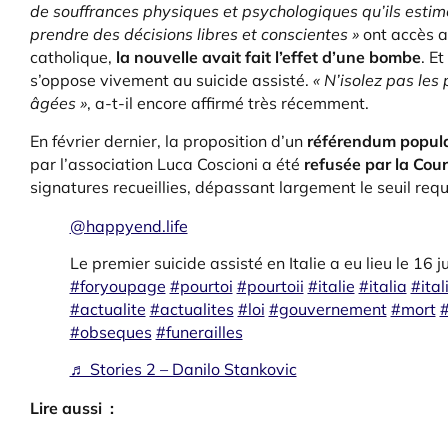
de souffrances physiques et psychologiques qu’ils estim
prendre des décisions libres et conscientes »
ont accès a
catholique,
la nouvelle avait fait l’effet d’une bombe
. E
s’oppose vivement au suicide assisté.
« N’isolez pas les
âgées »
, a-t-il encore affirmé très récemment.
En février dernier, la proposition d’un
référendum populai
par l’association Luca Coscioni a été
refusée par la Cour
signatures recueillies, dépassant largement le seuil re
@happyend.life
Le premier suicide assisté en Italie a eu lieu le 16 j
#foryoupage
#pourtoi
#pourtoii
#italie
#italia
#ital
#actualite
#actualites
#loi
#gouvernement
#mort
#
#obseques
#funerailles
♬ Stories 2 – Danilo Stankovic
Lire aussi :