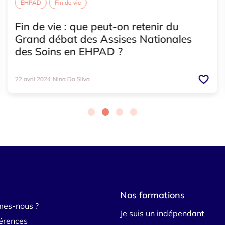
EHPAD
Fin de vie
Fin de vie : que peut-on retenir du
Grand débat des Assises Nationales
des Soins en EHPAD ?
22 avril 2024
Nina Da Silva
Nos formations
mes-nous ?
Je suis un indépendant
érences