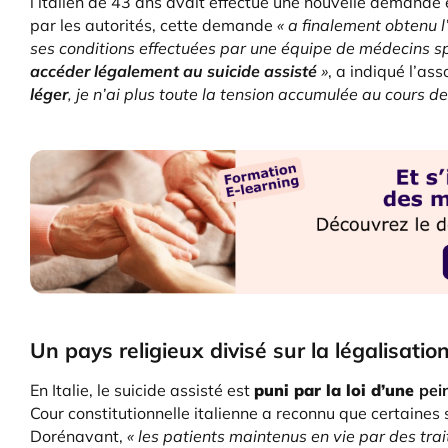
l’italien de 43 ans avait effectué une nouvelle demande
par les autorités, cette demande
« a finalement obtenu l
ses conditions effectuées par une équipe de médecins spéc
accéder légalement au suicide assisté
»
, a indiqué l’a
léger
, je n’ai plus toute la tension accumulée au cours d
Un pays religieux divisé sur la légalisatio
En Italie, le suicide assisté est
puni par la loi d’une
pei
Cour constitutionnelle italienne a reconnu que certaines
Dorénavant,
« les patients maintenus en vie par des trai