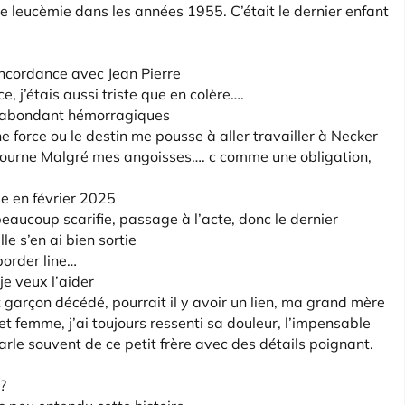
ne leucèmie dans les années 1955. C’était le dernier enfant
oncordance avec Jean Pierre
e, j’étais aussi triste que en colère….
s abondant hémorragiques
ne force ou le destin me pousse à aller travailler à Necker
y retourne Malgré mes angoisses…. c comme une obligation,
ie en février 2025
beaucoup scarifie, passage à l’acte, donc le dernier
e s’en ai bien sortie
border line…
 je veux l’aider
it garçon décédé, pourrait il y avoir un lien, ma grand mère
et femme, j’ai toujours ressenti sa douleur, l’impensable
rle souvent de ce petit frère avec des détails poignant.
?