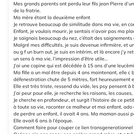
Mes grands parents ont perdu leur fils jean Pierre d’u
de la fratrie.
Ma mère étant la deuxième enfant
Je retrouve beaucoup de similitude dans ma vie, en c
Enfant, je voulais mourir, je sentais n’avoir pas ma plac
Je saignais beaucoup du nez, c’était des saignement
Malgré mes difficultés, je suis devenue infirmière, et u
ou g f un burn out, je suis en intérim, et là encore j’
un sens à ma vie, l’impression d’être utile…
J’ai une copine qui est décédée à 15 ans d’une leucèm
Ma fille a un mal être depuis 4 ans maintenant, elle c 
défenestration chute de 5 mètres, fort heureusement ell
Elle est très triste, ressend du vide, les psy pensent à 
J’ai peur pour elle, je recherche les raisons, les causes,
Je cherche en profondeur, et surgit l’histoire de ce pet
à toute sa vie, raconter ce malheur et moi enfant, ado 
de perdre un enfant, il avait 4 ans. Ma maman aussi pa
Elle avait 6 ans à l’époque.
Comment faire pour couper ce lien transgenerationnel 