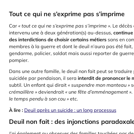
Tout ce qui ne s’exprime pas s’imprime
Car
« tout ce qui ne s’exprime pas s’imprime »
. Le décès 
intervenu une à deux génération(s) au-dessus,
continue
des interdictions de choisir certains métiers
sans en comp
membres à la guerre et dont le deuil n’aura pas été fait
gendarme, policier, soldat mais aussi reporter de guerre
pompier.
Dans une autre famille, le deuil non fait peut se traduir
suicidée par pendaison, il sera
interdit de prononcer le
subtil. Un enfant qui dirait
« suspendre mon manteau »
s
crémaillère »
deviendrait
« une fête d’emménagement »
.
le temps pendu à son cou »
etc.
À lire :
Deuil après un suicide : un long processus
Deuil non fait : des injonctions paradoxal
J’ai également pu observer des familles touchées par des