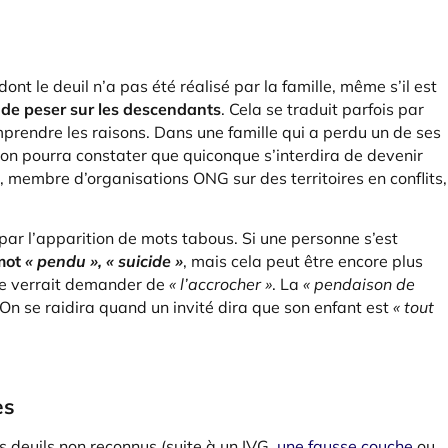
dont le deuil n’a pas été réalisé par la famille, même s’il est
 de peser sur les descendants
. Cela se traduit parfois par
rendre les raisons. Dans une famille qui a perdu un de ses
, on pourra constater que quiconque s’interdira de devenir
, membre d’organisations ONG sur des territoires en conflits,
e par l’apparition de mots tabous. Si une personne s’est
 mot
« pendu », « suicide »
, mais cela peut être encore plus
e verrait demander de
« l’accrocher »
. La
« pendaison de
 On se raidira quand un invité dira que son enfant est
« tout
es
 deuils non reconnus (suite à un IVG,
une fausse couche
ou