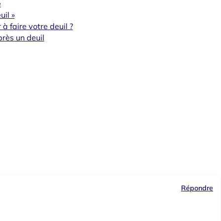
e
il »
à faire votre deuil ?
près un deuil
Répondre