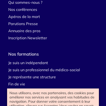
Qui sommes-nous ?
Nos conférences
Apéros de la mort
Parutions Presse
Annuaire des pros
Inscription Newsletter
Nos formations
Je suis un indépendant
Je suis un professionnel du médico-social
Je représente une structure
Fin de vie
Deuil
Nous utilisons, avec nos partenaires, des cookies pour
améliorer nos services en analysant vos habitudes de
Handicap
navigation. Pour donner votre consentement à leur
E-learning
utilisation, cliquez sur Accepter. Vous voulez en savoir