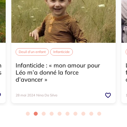
Deuil d’un enfant
Infanticide
n
Infanticide : « mon amour pour
s
Léo m’a donné la force
d’avancer »
28 mai 2024
Nina Da Silva