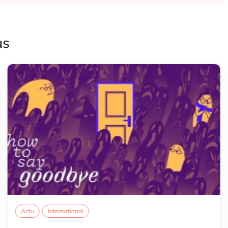
us
Actu
International