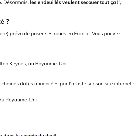
le. Désormais,
les endeuillés veulent secouer tout ça !
”,
é ?
re) prévu de poser ses roues en France. Vous pouvez
ilton Keynes, au Royaume-Uni
rochaines dates annoncées par l’artiste sur son site internet :
 au Royaume-Uni
 dans le chemin du deuil