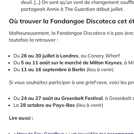
deuil. […] On sent qu’un vent de changement souff
partageait Annie à The Guardian début juillet.
Où trouver la Fandangoe Discoteca cet ét
Malheureusement, la Fandangoe Discoteca n’a pas (enco
toutefois la retrouver :
Du
26 au 30 juillet à Londres
, au Canary Wharf
Du
5 au 11 août sur le marché de Milton Keynes
, à M
Du
11 au 16 septembre à Berlin
(lieu à venir)
Si vous souhaitez participer à une
grief rave
, voici les p
Du
24 au 27 août au Greenbelt Festival
, à Greenbelt
Le
28 octobre au Pays-Bas
(lieu à venir)
Lire aussi :
« How to Say Goodbye » : un jeu vidéo qui accompagne