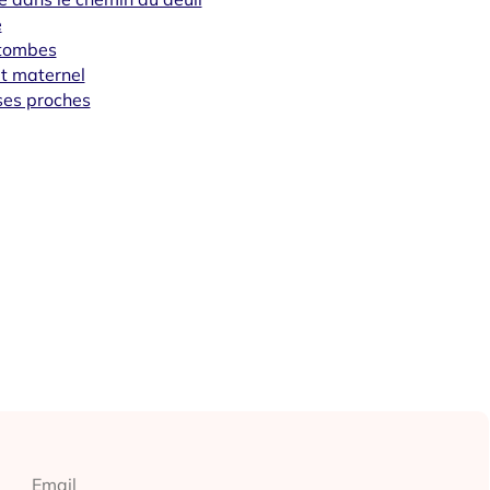
e
s tombes
it maternel
 ses proches