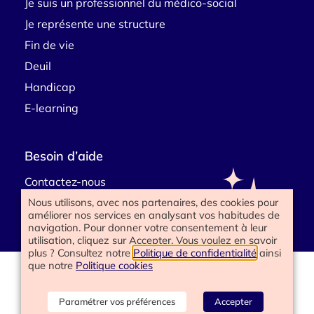
Je suis un professionnel du médico-social
Je représente une structure
Fin de vie
Deuil
Handicap
E-learning
Besoin d’aide
Contactez-nous
Nous utilisons, avec nos partenaires, des cookies pour
améliorer nos services en analysant vos habitudes de
navigation. Pour donner votre consentement à leur
utilisation, cliquez sur Accepter. Vous voulez en savoir
plus ? Consultez notre
Politique de confidentialité
ainsi
que notre
Politique cookies
www.happyend.life 2025
Politique de confidentialité
Mentions légales
Paramétrer vos préférences
Accepter