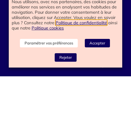
Nous utilisons, avec nos partenaires, des cookies pour
améliorer nos services en analysant vos habitudes de
Handicap
navigation. Pour donner votre consentement à leur
E-learning
utilisation, cliquez sur Accepter. Vous voulez en savoir
plus ? Consultez notre
Politique de confidentialité
ainsi
que notre
Politique cookies
Besoin d’aide
Paramétrer vos préférences
Accepter
Contactez-nous
Rejeter
www.happyend.life 2025
Politique de confidentialité
Mentions légales
Conditions générales
Gérer les cookies