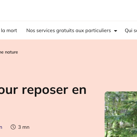
 la mort
Nos services gratuits aux particuliers
Qui 
ine nature
pour reposer en
n
3
mn