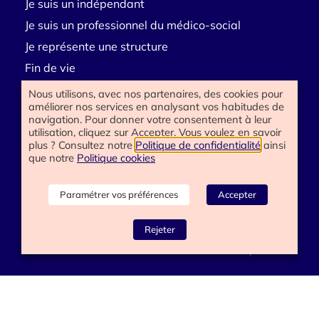
Je suis un indépendant
Je suis un professionnel du médico-social
Je représente une structure
Fin de vie
Deuil
Nous utilisons, avec nos partenaires, des cookies pour
améliorer nos services en analysant vos habitudes de
Handicap
navigation. Pour donner votre consentement à leur
E-learning
utilisation, cliquez sur Accepter. Vous voulez en savoir
plus ? Consultez notre
Politique de confidentialité
ainsi
que notre
Politique cookies
Besoin d’aide
Paramétrer vos préférences
Accepter
Contactez-nous
Rejeter
www.happyend.life 2025