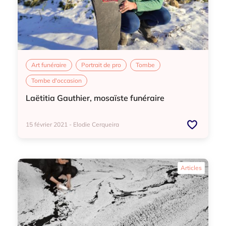
Art funéraire
Portrait de pro
Tombe
Tombe d'occasion
Laëtitia Gauthier, mosaïste funéraire
15 février 2021 - Elodie Cerqueira
Art funéraire
Portrait de pro
Tombe
Articles
Tombe d'occasion