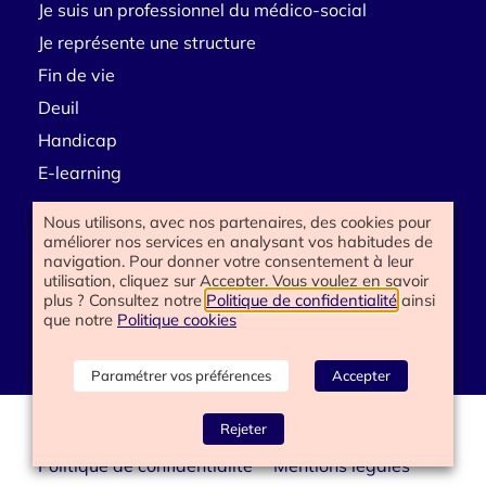
Je suis un professionnel du médico-social
Je représente une structure
Fin de vie
Deuil
Handicap
E-learning
Nous utilisons, avec nos partenaires, des cookies pour
améliorer nos services en analysant vos habitudes de
Besoin d’aide
navigation. Pour donner votre consentement à leur
utilisation, cliquez sur Accepter. Vous voulez en savoir
Contactez-nous
plus ? Consultez notre
Politique de confidentialité
ainsi
que notre
Politique cookies
Paramétrer vos préférences
Accepter
www.happyend.life 2025
Rejeter
Politique de confidentialité
Mentions légales