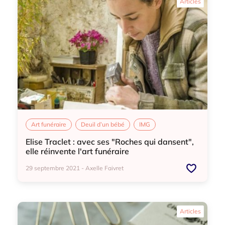
Articles
Art funéraire
Deuil d’un bébé
IMG
Elise Traclet : avec ses "Roches qui dansent",
elle réinvente l'art funéraire
29 septembre 2021 - Axelle Faivret
Art funéraire
Deuil d’un bébé
IMG
Articles