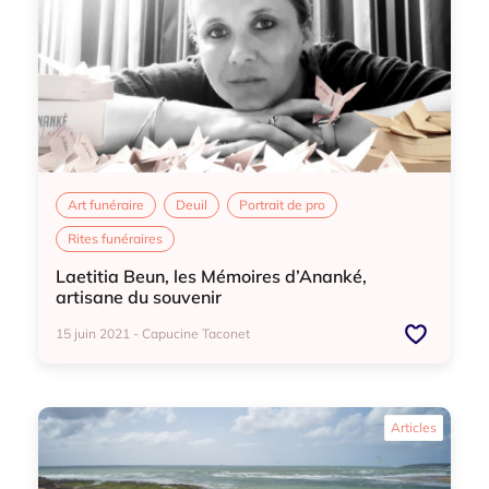
Art funéraire
Deuil
Portrait de pro
Rites funéraires
Laetitia Beun, les Mémoires d’Ananké,
artisane du souvenir
15 juin 2021 - Capucine Taconet
Art funéraire
Deuil
Portrait de pro
Articles
Rites funéraires