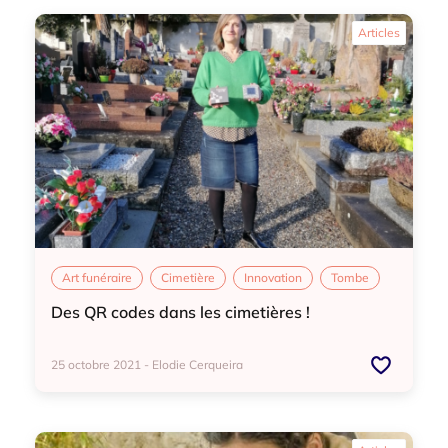
Art funéraire
Articles
Art funéraire
Cimetière
Innovation
Tombe
Des QR codes dans les cimetières !
25 octobre 2021 - Elodie Cerqueira
Art funéraire
Cimetière
Innovation
Tombe