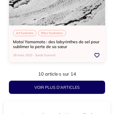
Art funéraire
Rites funéraires
Motoi Yamamoto : des labyrinthes de sel pour
sublimer la perte de sa sœur
28 mars 2020 - Sarah Dumont
Art funéraire
Rites funéraires
10 article·s sur 14
VOIR PLUS D’ARTICLES