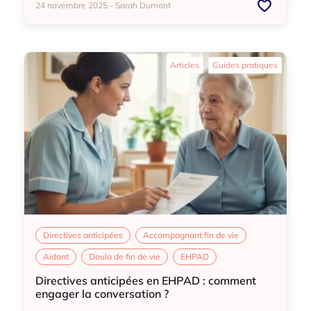
24 novembre 2025 - Sarah Dumont
Directives anticipées
Fin de vie
Formation deuil
Articles
Guides pratiques
Mort
Portrait de pro
Directives anticipées
Accompagnant fin de vie
Aidant
Doula de fin de vie
EHPAD
Directives anticipées en EHPAD : comment
engager la conversation ?