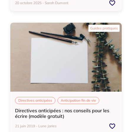
20 octobre 2025 - Sarah Dumont
Directives anticipées
Accompagnant fin de vie
Guides pratiques
Aidant
Doula de fin de vie
EHPAD
Directives anticipées
Anticipation fin de vie
Directives anticipées : nos conseils pour les
écrire (modèle gratuit)
21 juin 2019 - Lune Jaries