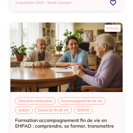
2 novembre 2025 - Sarah Dumont
Directives anticipées
Accompagnant fin de vie
Articles
Aidant
Doula de fin de vie
EHPAD
Directives anticipées
Accompagnant fin de vie
Aidant
Doula de fin de vie
EHPAD
Formation accompagnement fin de vie en
EHPAD : comprendre, se former, transmettre