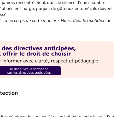
t jamais rencontré. Seul, dans le silence d’une chambre,
éléphone en charge, paquet de gâteaux entamé), ils doivent
assé.
s à un corps de cette manière. Nous, c’est le quotidien de
tection
ais où placer le curseur ? Lucien Lahmi raconte le cas d’un