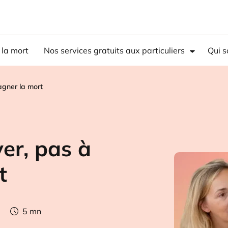
 la mort
Nos services gratuits aux particuliers
Qui 
gner la mort
er, pas à
t
5
mn