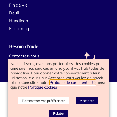
Fin de vie
Deuil
Handicap
E-learning
Besoin d’aide
Contactez-nous
Nous utilisons, avec nos partenaires, des cookies pour
améliorer nos services en analysant vos habitudes de
navigation. Pour donner votre consentement à leur
utilisation, cliquez sur Accepter. Vous voulez en savoir
plus ? Consultez notre
Politique de confidentialité
ainsi
que notre
Politique cookies
www.happyend.life 2025
Politique de confidentialité
Mentions légales
Paramétrer vos préférences
Accepter
Conditions générales
Gérer les cookies
Rejeter