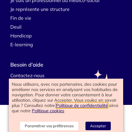
Je suis un professionnel du médico-social
Je représente une structure
Fin de vie
Deuil
Handicap
E-learning
Besoin d’aide
Contactez-nous
Nous utilisons, avec nos partenaires, des cookies pour
améliorer nos services en analysant vos habitudes de
navigation. Pour donner votre consentement à leur
utilisation, cliquez sur Accepter. Vous voulez en savoir
plus ? Consultez notre
Politique de confidentialité
ainsi
que notre
Politique cookies
www.happyend.life 2025
Politique de confidentialité
Mentions légales
Paramétrer vos préférences
Accepter