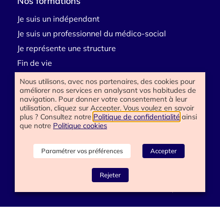
Nos formations
Je suis un indépendant
Je suis un professionnel du médico-social
Je représente une structure
Fin de vie
Deuil
Nous utilisons, avec nos partenaires, des cookies pour
améliorer nos services en analysant vos habitudes de
Handicap
navigation. Pour donner votre consentement à leur
E-learning
utilisation, cliquez sur Accepter. Vous voulez en savoir
plus ? Consultez notre
Politique de confidentialité
ainsi
que notre
Politique cookies
Besoin d’aide
Paramétrer vos préférences
Accepter
Contactez-nous
Rejeter