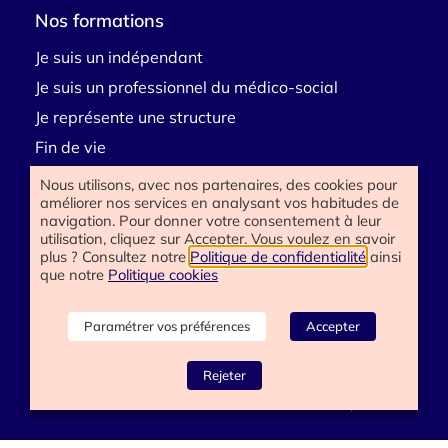
Nos formations
Je suis un indépendant
Je suis un professionnel du médico-social
Je représente une structure
Fin de vie
Deuil
Nous utilisons, avec nos partenaires, des cookies pour
améliorer nos services en analysant vos habitudes de
Handicap
navigation. Pour donner votre consentement à leur
E-learning
utilisation, cliquez sur Accepter. Vous voulez en savoir
plus ? Consultez notre
Politique de confidentialité
ainsi
que notre
Politique cookies
Besoin d’aide
Paramétrer vos préférences
Accepter
Contactez-nous
Rejeter