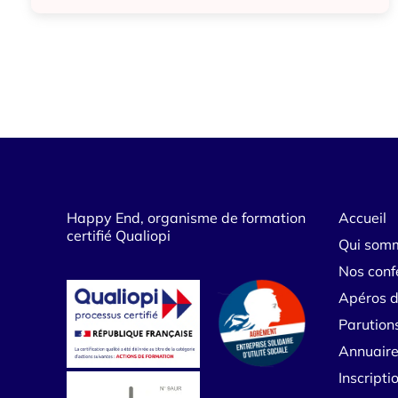
Mort célébrité
Cérémonie
Enterrement
Happy End, organisme de formation
Accueil
certifié Qualiopi
Qui som
Nos conf
Apéros d
Parution
Annuaire
Inscript