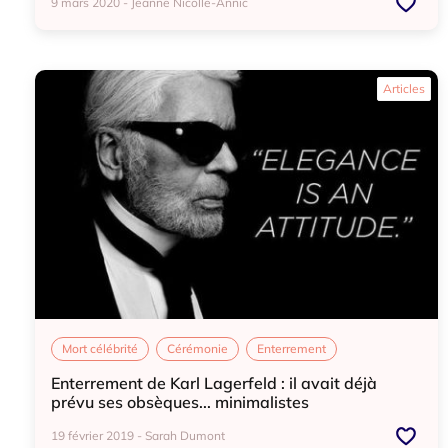
9 mars 2020 - Jeanne Nicolle-Annic
Mort célébrité
Actu
Articles
Mort célébrité
Cérémonie
Enterrement
Enterrement de Karl Lagerfeld : il avait déjà
prévu ses obsèques... minimalistes
19 février 2019 - Sarah Dumont