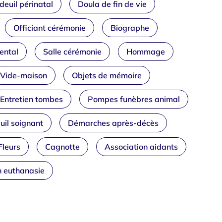
deuil périnatal
Doula de fin de vie
Officiant cérémonie
Biographe
ental
Salle cérémonie
Hommage
Vide-maison
Objets de mémoire
Entretien tombes
Pompes funèbres animal
uil soignant
Démarches après-décès
Fleurs
Cagnotte
Association aidants
n euthanasie