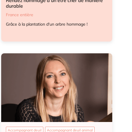
Rendez hommage à un être cher de manière
durable
France entière
Grâce à la plantation d'un arbre hommage !
Geste hommage
Hommage
Accompagnant deuil
Accompagnant deuil animal