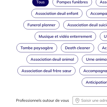
Tous
Pompes funèbres
Asso
Association deuil enfant
Accompag
Funeral planner
Association deuil suic
Musique et vidéo enterrement
U
Tombe paysagère
Death cleaner
Ac
Association deuil animal
Urne anima
Association deuil frère sœur
Accompagnant
Anticipatio
Professionnels autour de vous