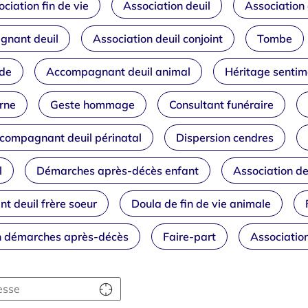
ciation fin de vie
Association deuil
Association 
nant deuil
Association deuil conjoint
Tombe
ide
Accompagnant deuil animal
Héritage sentim
rne
Geste hommage
Consultant funéraire
compagnant deuil périnatal
Dispersion cendres
l
Démarches après-décès enfant
Association de
 deuil frère soeur
Doula de fin de vie animale
n démarches après-décès
Faire-part
Associatio