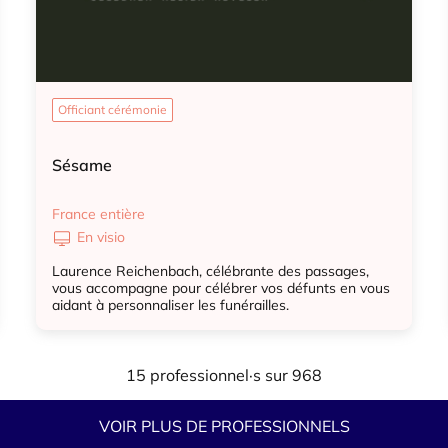
Officiant cérémonie
Sésame
France entière
En visio
Laurence Reichenbach, célébrante des passages,
vous accompagne pour célébrer vos défunts en vous
aidant à personnaliser les funérailles.
Officiant cérémonie
15 professionnel·s sur 968
VOIR PLUS DE PROFESSIONNELS