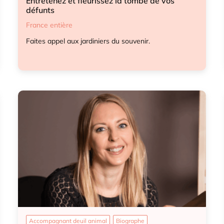
Entretenez et fleurissez la tombe de vos
défunts
France entière
Faites appel aux jardiniers du souvenir.
Entretien tombes
Accompagnant deuil animal
Biographe