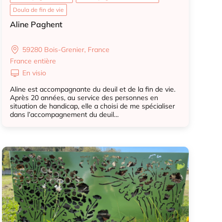
Doula de fin de vie
Aline Paghent
59280 Bois-Grenier, France
France entière
En visio
Aline est accompagnante du deuil et de la fin de vie.
Après 20 années, au service des personnes en
situation de handicap, elle a choisi de me spécialiser
dans l’accompagnement du deuil…
Accompagnant deuil
Accompagnant deuil animal
Doula de fin de vie