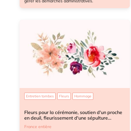
gérer les démarches administratives.
Démarches après-décès
Démarches après-décès enfant
Entretien tombes
Fleurs
Hommage
Fleurs pour la cérémonie, soutien d'un proche
en deuil, fleurissement d'une sépulture...
France entière