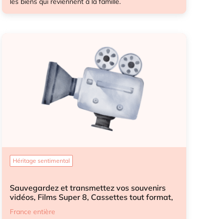
les biens qui reviennent à la famille.
Démarches après-décès
Démarches après-décès enfant
Héritage sentimental
Sauvegardez et transmettez vos souvenirs
vidéos, Films Super 8, Cassettes tout format,
Diapositives...
France entière