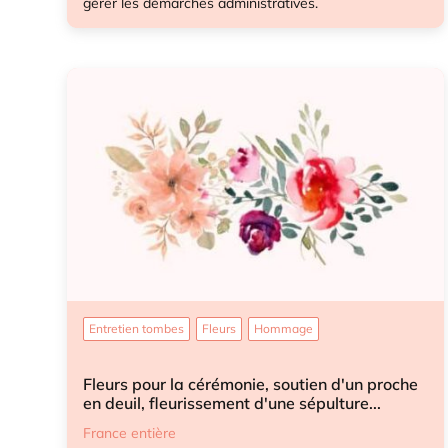
gérer les démarches administratives.
Démarches après-décès
Démarches après-décès enfant
Entretien tombes
Fleurs
Hommage
Fleurs pour la cérémonie, soutien d'un proche
en deuil, fleurissement d'une sépulture...
France entière