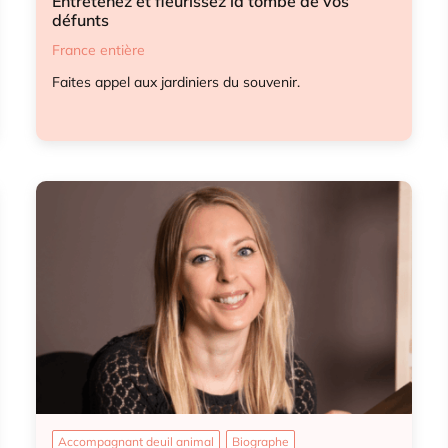
Entretenez et fleurissez la tombe de vos
défunts
France entière
Faites appel aux jardiniers du souvenir.
Entretien tombes
Accompagnant deuil animal
Biographe