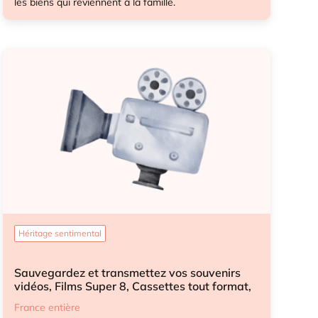
les biens qui reviennent à la famille.
Démarches après-décès
Démarches après-décès enfant
Héritage sentimental
Sauvegardez et transmettez vos souvenirs
vidéos, Films Super 8, Cassettes tout format,
Diapositives...
France entière