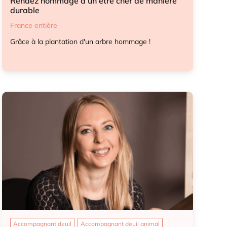
Rendez hommage à un être cher de manière
durable
France entière
Grâce à la plantation d'un arbre hommage !
Geste hommage
Hommage
Accompagnant deuil
Accompagnant deuil animal