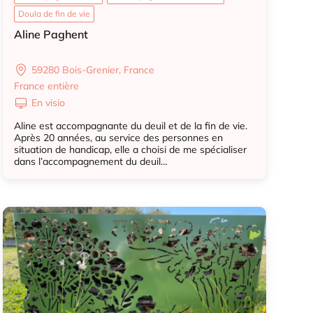
Doula de fin de vie
Aline Paghent
59280 Bois-Grenier, France
France entière
En visio
Aline est accompagnante du deuil et de la fin de vie.
Après 20 années, au service des personnes en
situation de handicap, elle a choisi de me spécialiser
dans l’accompagnement du deuil…
Accompagnant deuil
Accompagnant deuil animal
Doula de fin de vie