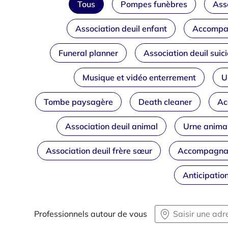
Tous
Pompes funèbres
Asso
Association deuil enfant
Accompag
Funeral planner
Association deuil suic
Musique et vidéo enterrement
U
Tombe paysagère
Death cleaner
Ac
Association deuil animal
Urne anima
Association deuil frère sœur
Accompagnant
Anticipatio
Professionnels autour de vous