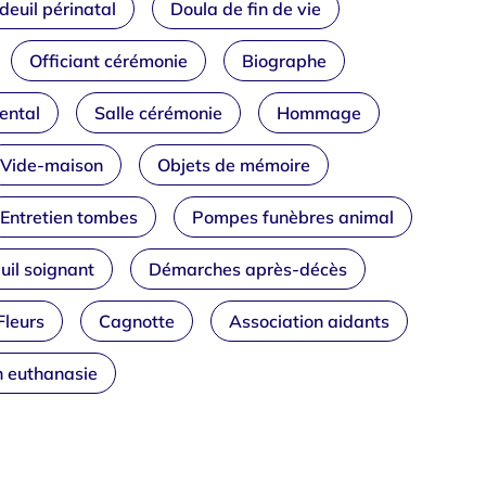
deuil périnatal
Doula de fin de vie
Officiant cérémonie
Biographe
ental
Salle cérémonie
Hommage
Vide-maison
Objets de mémoire
Entretien tombes
Pompes funèbres animal
uil soignant
Démarches après-décès
Fleurs
Cagnotte
Association aidants
n euthanasie