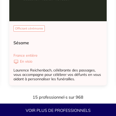
Officiant cérémonie
Sésame
France entière
En visio
Laurence Reichenbach, célébrante des passages,
vous accompagne pour célébrer vos défunts en vous
aidant à personnaliser les funérailles.
Officiant cérémonie
15 professionnel·s sur 968
VOIR PLUS DE PROFESSIONNELS