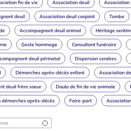
ciation fin de vie
Association deuil
Association 
nant deuil
Association deuil conjoint
Tombe
ide
Accompagnant deuil animal
Héritage sentim
rne
Geste hommage
Consultant funéraire
compagnant deuil périnatal
Dispersion cendres
l
Démarches après-décès enfant
Association de
 deuil frère soeur
Doula de fin de vie animale
n démarches après-décès
Faire-part
Associatio