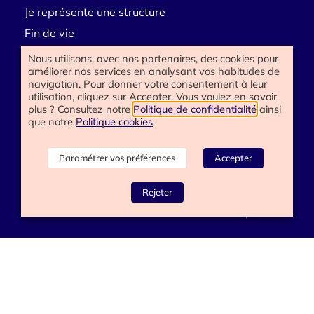
Je représente une structure
Fin de vie
Deuil
Nous utilisons, avec nos partenaires, des cookies pour
améliorer nos services en analysant vos habitudes de
Handicap
navigation. Pour donner votre consentement à leur
E-learning
utilisation, cliquez sur Accepter. Vous voulez en savoir
plus ? Consultez notre
Politique de confidentialité
ainsi
que notre
Politique cookies
Besoin d’aide
Paramétrer vos préférences
Accepter
Contactez-nous
Rejeter
www.happyend.life 2025
Politique de confidentialité
Mentions légales
Conditions générales
Gérer les cookies