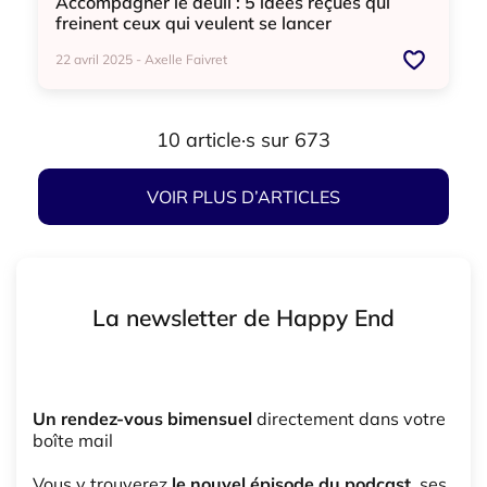
Accompagner le deuil : 5 idées reçues qui
freinent ceux qui veulent se lancer
22 avril 2025 - Axelle Faivret
Accompagnant deuil
Deuil
10 article·s sur 673
VOIR PLUS D’ARTICLES
La newsletter de Happy End
Un rendez-vous bimensuel
directement dans votre
boîte mail
Vous y trouverez
le nouvel épisode du podcast
, ses