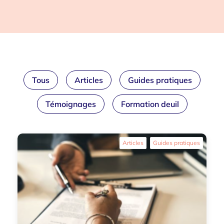
Tous
Articles
Guides pratiques
Témoignages
Formation deuil
Articles
Guides pratiques