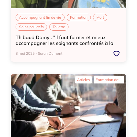
Accompagnant fin de vie
Formation
Mort
Soins palliatifs
Toilette
Thibaud Damy : "Il faut former et mieux
accompagner les soignants confrontés à la
mort"
8 mai 2025 - Sarah Dumont
Accompagnant fin de vie
Formation
Mort
Articles
Formation deuil
Soins palliatifs
Toilette