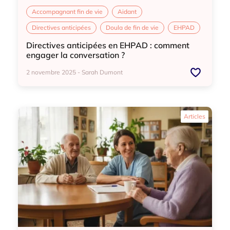
Accompagnant fin de vie
Aidant
Directives anticipées
Doula de fin de vie
EHPAD
Directives anticipées en EHPAD : comment
engager la conversation ?
2 novembre 2025 - Sarah Dumont
Accompagnant fin de vie
Aidant
Articles
Directives anticipées
Doula de fin de vie
EHPAD