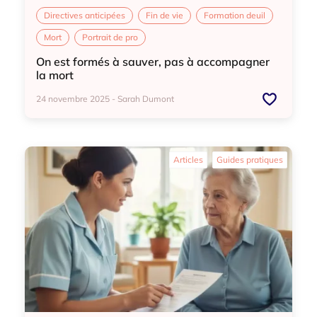
Directives anticipées
Fin de vie
Formation deuil
Mort
Portrait de pro
On est formés à sauver, pas à accompagner
la mort
24 novembre 2025 - Sarah Dumont
Directives anticipées
Fin de vie
Formation deuil
Articles
Guides pratiques
Mort
Portrait de pro