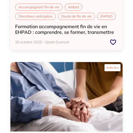
Accompagnant fin de vie
Aidant
Directives anticipées
Doula de fin de vie
EHPAD
Formation accompagnement fin de vie en
EHPAD : comprendre, se former, transmettre
20 octobre 2025 - Sarah Dumont
Accompagnant fin de vie
Aidant
Articles
Directives anticipées
Doula de fin de vie
EHPAD