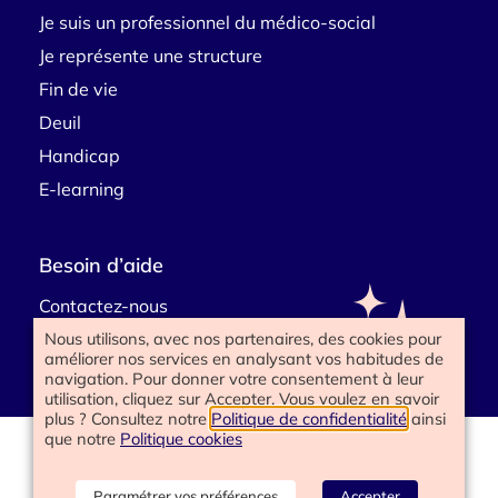
Je suis un professionnel du médico-social
Je représente une structure
Fin de vie
Deuil
Handicap
E-learning
Besoin d’aide
Contactez-nous
Nous utilisons, avec nos partenaires, des cookies pour
améliorer nos services en analysant vos habitudes de
navigation. Pour donner votre consentement à leur
utilisation, cliquez sur Accepter. Vous voulez en savoir
plus ? Consultez notre
Politique de confidentialité
ainsi
que notre
Politique cookies
www.happyend.life 2025
Politique de confidentialité
Mentions légales
Paramétrer vos préférences
Accepter