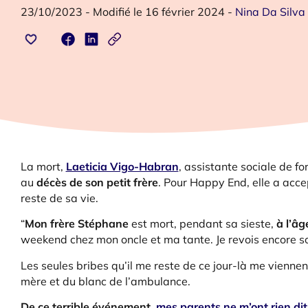
23/10/2023
-
Modifié le 16 février 2024
-
Nina Da Silva
La mort,
Laeticia Vigo-Habran
, assistante sociale de f
au
décès de son petit frère
. Pour Happy End, elle a acce
reste de sa vie.
“
Mon frère Stéphane
est mort, pendant sa sieste,
à l’âg
weekend chez mon oncle et ma tante. Je revois encore s
Les seules bribes qu’il me reste de ce jour-là me vienn
mère et du blanc de l’ambulance.
De ce terrible événement,
mes parents ne m’ont rien dit