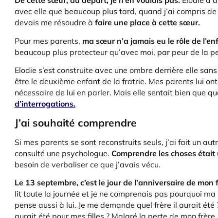
De cette sœur, au départ, je n’en voulais pas.
Élodie a dû
avec elle que beaucoup plus tard, quand j’ai compris de
devais me résoudre à
faire une place à cette sœur.
Pour mes parents,
ma sœur n’a jamais eu le rôle de l’
beaucoup plus protecteur qu’avec moi, par peur de la pe
Elodie s’est construite avec une ombre derrière elle sans 
être le deuxième enfant de la fratrie. Mes parents lui on
nécessaire de lui en parler. Mais elle sentait bien que q
d’interrogations.
J’ai souhaité comprendre
Si mes parents se sont reconstruits seuls, j’ai fait un aut
consulté une psychologue.
Comprendre les choses était 
besoin de verbaliser ce que j’avais vécu.
Le 13 septembre, c’est le jour de l’anniversaire de mon f
lit toute la journée et je ne comprenais pas pourquoi ma m
pense aussi à lui. Je me demande quel frère il aurait été
aurait été pour mes filles ? Malgré la perte de mon frè