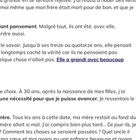
 grandir en se sentant rejetée. J’ai réussi à nouer des liens
 moi même que mon frère était mort pour de bon, et que je
enfant pansement
. Malgré tout, ils ont été, avec elle,
rdre aussi.
le savoir. Jusqu’à ses treize ou quatorze ans, elle pensait
t longtemps caché la vérité car ils ne pensaient pas
uelque chose n’allait pas.
Elle a grandi avec beaucoup
re choix. À 30 ans, après la naissance de mes filles, j’ai
une nécessité pour que je puisse avancer.
Je ressentais le
rère.
Tous les ans à cette date, ma mère restait au fond du
ère allait si mal. J’ai compris bien plus tard… Ce jour-là, je
 ? Comment les choses se seraient passées ? Quel oncle il
re, ma sœur et moi avons eu une enfance heureuse et avons