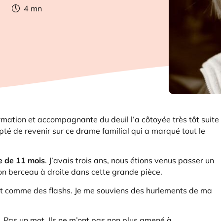
4
mn
ormation et accompagnante du deuil l’a côtoyée très tôt suite
pté de revenir sur ce drame familial qui a marqué tout le
e de 11 mois
. J’avais trois ans, nous étions venus passer un
on berceau à droite dans cette grande pièce.
ent comme des flashs. Je me souviens des hurlements de ma
. Pas un mot. Ils ne m’ont pas non plus amené à