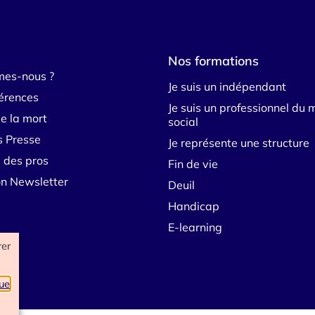
Nos formations
mes-nous ?
Je suis un indépendant
érences
Je suis un professionnel du 
e la mort
social
s Presse
Je représente une structure
 des pros
Fin de vie
ion Newsletter
Deuil
Handicap
E-learning
rer
que