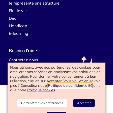
Je représente une structure
Fin de vie
Deuil
Handicap
E-learning
Besoin d’aide
Contactez-nous
Nous utilisons, avec nos partenaires, des cookies pour
améliorer nos services en analysant vos habitudes de
navigation. Pour donner votre consentement à leur
utilisation, cliquez sur Accepter. Vous voulez en savoir
plus ? Consultez notre
Politique de confidentialité
ainsi
que notre
Politique cookies
www.happyend.life 2025
Politique de confidentialité
Mentions légales
Paramétrer vos préférences
Accepter
Conditions générales
Gérer les cookies