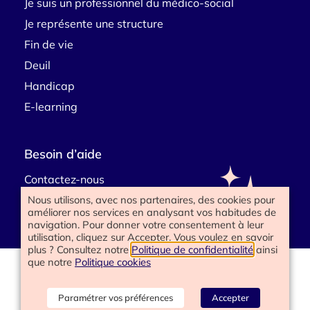
Je suis un professionnel du médico-social
Je représente une structure
Fin de vie
Deuil
Handicap
E-learning
Besoin d’aide
Contactez-nous
Nous utilisons, avec nos partenaires, des cookies pour
améliorer nos services en analysant vos habitudes de
navigation. Pour donner votre consentement à leur
utilisation, cliquez sur Accepter. Vous voulez en savoir
plus ? Consultez notre
Politique de confidentialité
ainsi
que notre
Politique cookies
www.happyend.life 2025
Politique de confidentialité
Mentions légales
Paramétrer vos préférences
Accepter