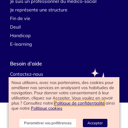
Je suis un professionnel du médico-social
Je représente une structure
Fin de vie
Deuil
Handicap
E-learning
Besoin d’aide
Contactez-nous
Nous utilisons, avec nos partenaires, des cookies pour
améliorer nos services en analysant vos habitudes de
navigation. Pour donner votre consentement à leur
utilisation, cliquez sur Accepter. Vous voulez en savoir
plus ? Consultez notre
Politique de confidentialité
ainsi
que notre
Politique cookies
www.happyend.life 2025
Politique de confidentialité
Mentions légales
Paramétrer vos préférences
Accepter