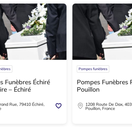
bres
Pompes funèbres
Funèbres Philippe –
Pompes Funèbres d
Fréhel
ute De Dax, 40350
L'épine Briend, 22240 Fréh
, France
France