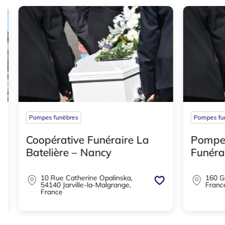
Pompes funèbres
Pompes funè
Pompes Funèbres Échiré
Pompes 
Funéraire – Échiré
Pouillon
160 Grand Rue, 79410 Échiré,
1208 Ro
France
Pouillon