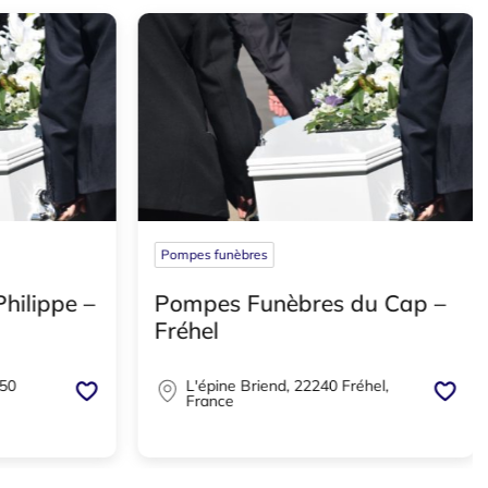
Pompes funèbres
u Cap –
Aude Pompes Funèbres –
Caracassonne
el,
20 Avenue Du Docteur Henri
Gout, 11000 Carcassonne, France