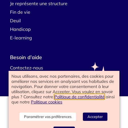
Je représente une structure
Fin de vie
Deuil
Handicap
E-learning
Besoin d’aide
Contactez-nous
Nous utilisons, avec nos partenaires, des cookies pour
améliorer nos services en analysant vos habitudes de
navigation. Pour donner votre consentement à leur
utilisation, cliquez sur Accepter. Vous voulez en savoir
plus ? Consultez notre
Politique de confidentialité
ainsi
que notre
Politique cookies
www.happyend.life 2025
Politique de confidentialité
Mentions légales
Paramétrer vos préférences
Accepter
Conditions générales
Gérer les cookies