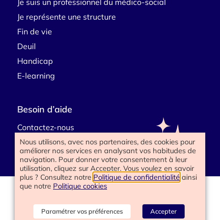
Je suis un professionnel du médico-social
Je représente une structure
Fin de vie
Deuil
Handicap
E-learning
Besoin d’aide
Contactez-nous
Nous utilisons, avec nos partenaires, des cookies pour
améliorer nos services en analysant vos habitudes de
navigation. Pour donner votre consentement à leur
utilisation, cliquez sur Accepter. Vous voulez en savoir
plus ? Consultez notre
Politique de confidentialité
ainsi
que notre
Politique cookies
www.happyend.life 2025
Politique de confidentialité
Mentions légales
Paramétrer vos préférences
Accepter