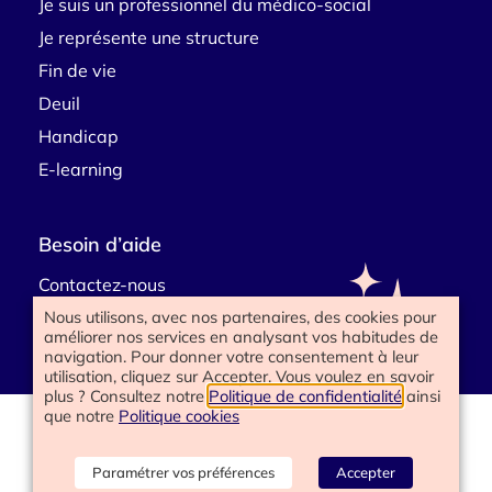
Je suis un professionnel du médico-social
Je représente une structure
Fin de vie
Deuil
Handicap
E-learning
Besoin d’aide
Contactez-nous
Nous utilisons, avec nos partenaires, des cookies pour
améliorer nos services en analysant vos habitudes de
navigation. Pour donner votre consentement à leur
utilisation, cliquez sur Accepter. Vous voulez en savoir
plus ? Consultez notre
Politique de confidentialité
ainsi
que notre
Politique cookies
www.happyend.life 2025
Politique de confidentialité
Mentions légales
Paramétrer vos préférences
Accepter