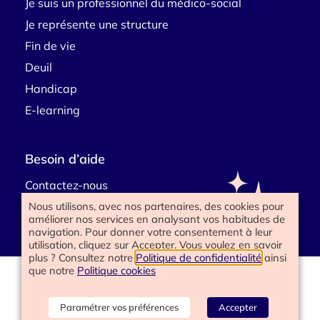
Je suis un professionnel du médico-social
Je représente une structure
Fin de vie
Deuil
Handicap
E-learning
Besoin d’aide
Contactez-nous
Nous utilisons, avec nos partenaires, des cookies pour
améliorer nos services en analysant vos habitudes de
navigation. Pour donner votre consentement à leur
utilisation, cliquez sur Accepter. Vous voulez en savoir
plus ? Consultez notre
Politique de confidentialité
ainsi
que notre
Politique cookies
www.happyend.life 2025
Politique de confidentialité
Mentions légales
Paramétrer vos préférences
Accepter