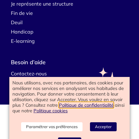
Je représente une structure
Fin de vie
Deuil
Handicap
E-learning
Besoin d’aide
Contactez-nous
Nous utilisons, avec nos partenaires, des cookies pour
améliorer nos services en analysant vos habitudes de
navigation. Pour donner votre consentement à leur
utilisation, cliquez sur Accepter. Vous voulez en savoir
plus ? Consultez notre
Politique de confidentialité
ainsi
que notre
Politique cookies
www.happyend.life 2025
Politique de confidentialité
Mentions légales
Paramétrer vos préférences
Accepter
Conditions générales
Gérer les cookies