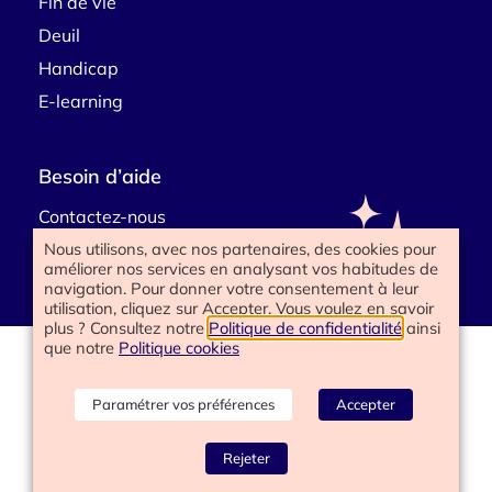
Fin de vie
Deuil
Handicap
E-learning
Besoin d’aide
Contactez-nous
Nous utilisons, avec nos partenaires, des cookies pour
améliorer nos services en analysant vos habitudes de
navigation. Pour donner votre consentement à leur
utilisation, cliquez sur Accepter. Vous voulez en savoir
plus ? Consultez notre
Politique de confidentialité
ainsi
que notre
Politique cookies
www.happyend.life 2025
Politique de confidentialité
Mentions légales
Paramétrer vos préférences
Accepter
Conditions générales
Gérer les cookies
Rejeter