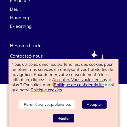
Fin de vie
Deuil
Handicap
E-learning
Besoin d’aide
Contactez-nous
Nous utilisons, avec nos partenaires, des cookies pour
améliorer nos services en analysant vos habitudes de
navigation. Pour donner votre consentement à leur
utilisation, cliquez sur Accepter. Vous voulez en savoir
plus ? Consultez notre
Politique de confidentialité
ainsi
que notre
Politique cookies
www.happyend.life 2025
Politique de confidentialité
Mentions légales
Paramétrer vos préférences
Accepter
Conditions générales
Gérer les cookies
Rejeter