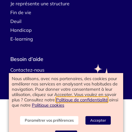
Je représente une structure
Fin de vie
Deuil
Handicap
E-learning
Besoin d’aide
Contactez-nous
Nous utilisons, avec nos partenaires, des cookies pour
améliorer nos services en analysant vos habitudes de
navigation. Pour donner votre consentement à leur
utilisation, cliquez sur Accepter. Vous voulez en savoir
plus ? Consultez notre
Politique de confidentialité
ainsi
que notre
Politique cookies
www.happyend.life 2025
Politique de confidentialité
Mentions légales
Paramétrer vos préférences
Accepter
Conditions générales
Gérer les cookies