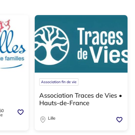
Association fin de vie
Association Traces de Vies •
Hauts-de-France
50
ce
Lille