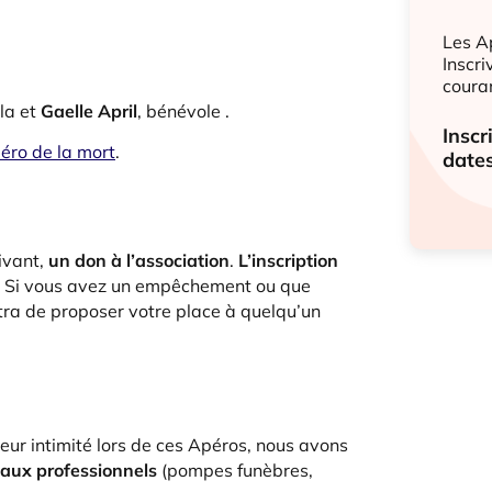
Les Ap
Inscri
coura
la et
Gaelle April
, bénévole
.
Inscr
éro de la mort
.
dates
ivant,
un don à l’association
.
L’inscription
e. Si vous avez un empêchement ou que
tra de proposer votre place à quelqu’un
leur intimité lors de ces Apéros, nous avons
s aux professionnels
(pompes funèbres,