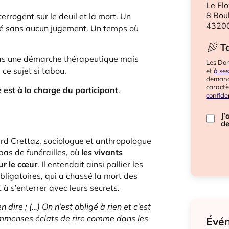
Le Fl
8 Bou
rrogent sur le deuil et la mort. Un
43200
té sans aucun jugement. Un temps où
Ta
as une démarche thérapeutique mais
Les Don
 ce sujet si tabou.
et
à se
demande
caract
 est
à la charge du participant
.
confide
J’
de
rd Crettaz, sociologue et anthropologue
pas de funérailles, où
les vivants
sur le cœur
. Il entendait ainsi pallier les
ligatoires, qui a chassé la mort des
 à s’enterrer avec leurs secrets.
dire ; (…) On n’est obligé à rien et c’est
immenses éclats de rire comme dans les
Évén